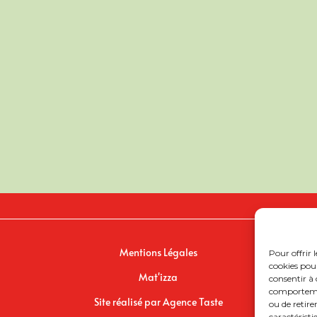
Mentions Légales
Pour offrir 
cookies pour
Mat'izza
consentir à 
comportement
Site réalisé par
Agence Taste
ou de retire
caractéristi